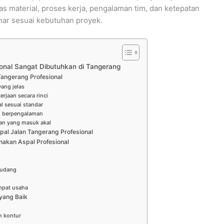
s material, proses kerja, pengalaman tim, dan ketepatan
nar sesuai kebutuhan proyek.
onal Sangat Dibutuhkan di Tangerang
 Tangerang Profesional
yang jelas
erjaan secara rinci
l sesuai standar
an berpengalaman
an yang masuk akal
al Jalan Tangerang Profesional
akan Aspal Profesional
gudang
mpat usaha
yang Baik
n kontur