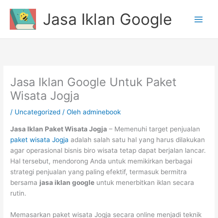
Lewati
Jasa Iklan Google
ke
konten
Jasa Iklan Google Untuk Paket
Wisata Jogja
/
Uncategorized
/ Oleh
adminebook
Jasa Iklan Paket Wisata Jogja
– Memenuhi target penjualan
paket wisata Jogja
adalah salah satu hal yang harus dilakukan
agar operasional bisnis biro wisata tetap dapat berjalan lancar.
Hal tersebut, mendorong Anda untuk memikirkan berbagai
strategi penjualan yang paling efektif, termasuk bermitra
bersama
jasa iklan google
untuk menerbitkan iklan secara
rutin.
Memasarkan paket wisata Jogja secara online menjadi teknik