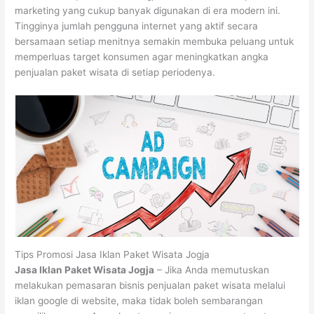
marketing yang cukup banyak digunakan di era modern ini.
Tingginya jumlah pengguna internet yang aktif secara
bersamaan setiap menitnya semakin membuka peluang untuk
memperluas target konsumen agar meningkatkan angka
penjualan paket wisata di setiap periodenya.
Tips Promosi Jasa Iklan Paket Wisata Jogja
Jasa Iklan Paket Wisata Jogja
– Jika Anda memutuskan
melakukan pemasaran bisnis penjualan paket wisata melalui
iklan google di website, maka tidak boleh sembarangan