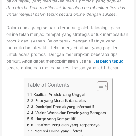
balon tepuk, yang merupakan media promosi yang populer
dan efektif. Dalam artikel ini, kami akan memberikan tips-tips
untuk menjual balon tepuk secara online dengan sukses.
Dalam dunia yang semakin terhubung oleh teknologi, pasar
online telah menjadi tempat yang strategis untuk memasarkan
produk dan layanan. Balon tepuk, dengan sifatnya yang
menarik dan interaktif, telah menjadi pilihan yang populer
untuk acara promosi. Dengan menerapkan beberapa tips
berikut, Anda dapat mengoptimalkan usaha
jual balon tepuk
secara online dan mencapai kesuksesan yang lebih besar.
Table of Contents
1. Kualitas Produk yang Unggul
2. Foto yang Menarik dan Jelas
3. Deskripsi Produk yang Informatif
4. Varian Warna dan Desain yang Beragam
5. Harga yang Kompetitif
6. Platform Penjualan yang Terpercaya
7. Promosi Online yang Efektif