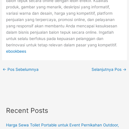
balon tepuk secara online dengan lebih efektif. Kualitas
produk, gambar yang menarik, deskripsi yang informatif,
variasi warna dan desain, harga yang kompetitif, platform
penjualan yang terpercaya, promosi online, dan pelayanan
yang responsif akan membantu Anda mencapai kesuksesan
dalam bisnis penjualan balon tepuk secara online. Ingatlah
untuk selalu berfokus pada kepuasan pelanggan dan
berinovasi untuk tetap relevan dalam pasar yang kompetitif.
ebookbees
←
Pos Sebelumnya
Selanjutnya Pos
→
Recent Posts
Harga Sewa Toilet Portable untuk Event Pernikahan Outdoor,